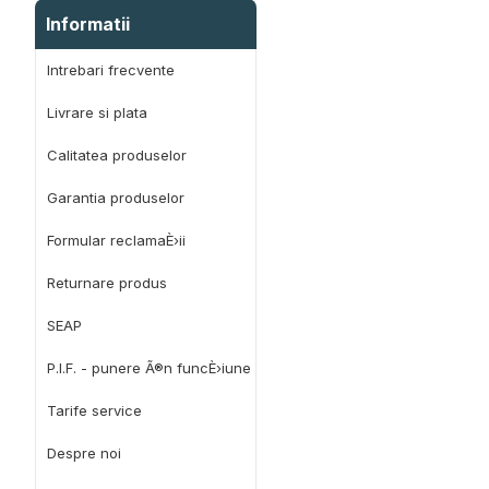
Informatii
Intrebari frecvente
Livrare si plata
Calitatea produselor
Garantia produselor
Formular reclamaÈ›ii
Returnare produs
SEAP
P.I.F. - punere Ã®n funcÈ›iune
Tarife service
Despre noi