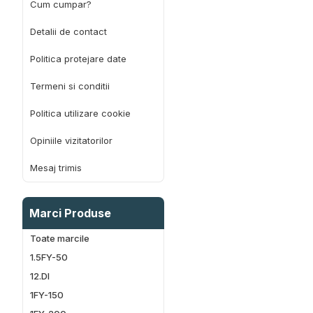
Cum cumpar?
Detalii de contact
Politica protejare date
Termeni si conditii
Politica utilizare cookie
Opiniile vizitatorilor
Mesaj trimis
Marci Produse
Toate marcile
1.5FY-50
12.DI
1FY-150