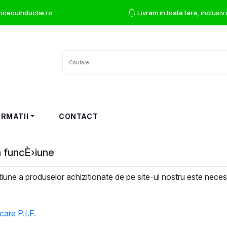
icecuinductie.ro
Livram in toata tara, inclusiv
ORMATII
CONTACT
n funcÈ›iune
iune a produselor achizitionate de pe site-ul nostru este neces
care P.I.F.