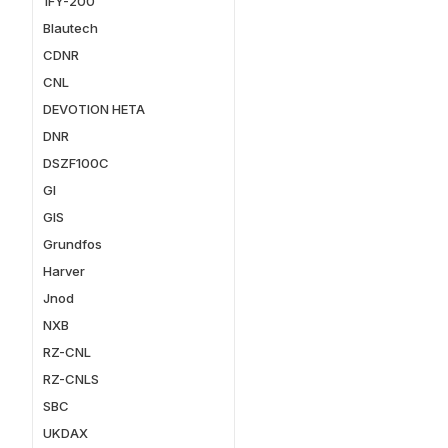
1FY-200
Blautech
CDNR
CNL
DEVOTION HETA
DNR
DSZF100C
GI
GIS
Grundfos
Harver
Jnod
NXB
RZ-CNL
RZ-CNLS
SBC
UKDAX