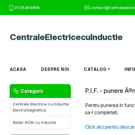
0725484858
contact@centraleelectr
CentraleElectricecuInductie
(CURRENT)
ACASA
DESPRE NOI
CATALOG
INF
P.I.F. - punere Ã®
Categorii
Centrale Electrice cu Inductie
Pentru punerea in funct
Electromagnetica
sa-l completati.
Boiler ACM cu Inductie
Click aici pentru descar